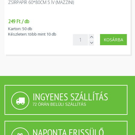
ZSÍRPAPÍR 60*80CM 5 ÍV (MAZZINI)
249 Ft / db
Karton: 50 db
Készleten: több mint 10 db
KOSÁRBA
INGYENES SZÁLLÍTÁS
72 ÓRÁN BELÜLI SZÁLLÍTÁS
NAPONTA FRISSÜLŐ