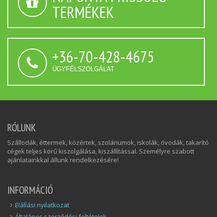
TERMÉKEK
+36-70-428-4675
ÜGYFÉLSZOLGÁLAT
RÓLUNK
Szállodák, éttermek, közértek, szoláriumok, iskolák, óvodák, takarító
cégek teljes körű kiszolgálása, kiszállítással. Személyre szabott
ajánlatainkkal állunk rendelkezésére!
INFORMÁCIÓ
Elállási nyilatkozat
Általános szerződési feltételek