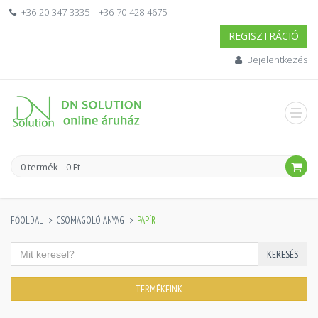
+36-20-347-3335 | +36-70-428-4675
REGISZTRÁCIÓ
Bejelentkezés
0 termék
0 Ft
FŐOLDAL
CSOMAGOLÓ ANYAG
PAPÍR
KERESÉS
TERMÉKEINK