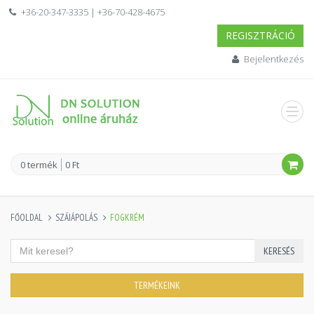
+36-20-347-3335 | +36-70-428-4675
REGISZTRÁCIÓ
Bejelentkezés
0 termék
0 Ft
FŐOLDAL
SZÁJÁPOLÁS
FOGKRÉM
KERESÉS
TERMÉKEINK