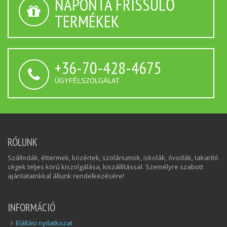
NAPONTA FRISSÜLŐ
TERMÉKEK
+36-70-428-4675
ÜGYFÉLSZOLGÁLAT
RÓLUNK
Szállodák, éttermek, közértek, szoláriumok, iskolák, óvodák, takarító
cégek teljes körű kiszolgálása, kiszállítással. Személyre szabott
ajánlatainkkal állunk rendelkezésére!
INFORMÁCIÓ
Elállási nyilatkozat