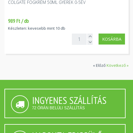
COLGATE FOGKRÉM 50ML GYEREK 0-5ÉV
989 Ft / db
Készleten: kevesebb mint 10 db
KOSÁRBA
« Előző
Következő »
INGYENES SZÁLLÍTÁS
72 ÓRÁN BELÜLI SZÁLLÍTÁS