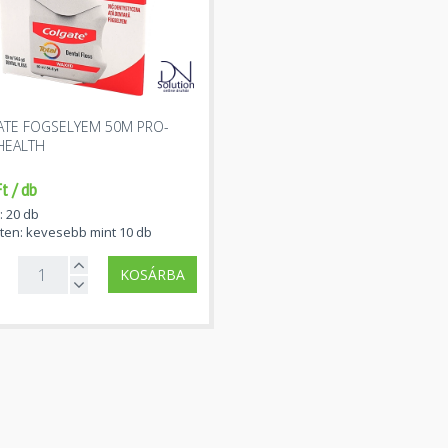
TE FOGSELYEM 50M PRO-
HEALTH
t / db
: 20 db
ten: kevesebb mint 10 db
KOSÁRBA