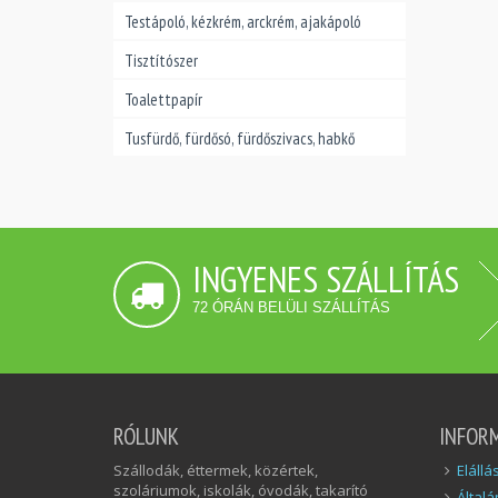
Testápoló, kézkrém, arckrém, ajakápoló
Tisztítószer
Toalettpapír
Tusfürdő, fürdősó, fürdőszivacs, habkő
INGYENES SZÁLLÍTÁS
72 ÓRÁN BELÜLI SZÁLLÍTÁS
RÓLUNK
INFOR
Szállodák, éttermek, közértek,
Elállá
szoláriumok, iskolák, óvodák, takarító
Általá