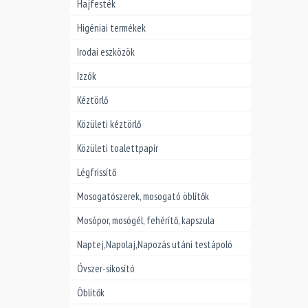
Hajfesték
Higéniai termékek
Irodai eszközök
Izzók
Kéztörlő
Közületi kéztörlő
Közületi toalettpapír
Légfrissítő
Mosogatószerek, mosogató öblítők
Mosópor, mosógél, fehérítő, kapszula
Naptej,Napolaj,Napozás utáni testápoló
Óvszer-sikosító
Öblítők