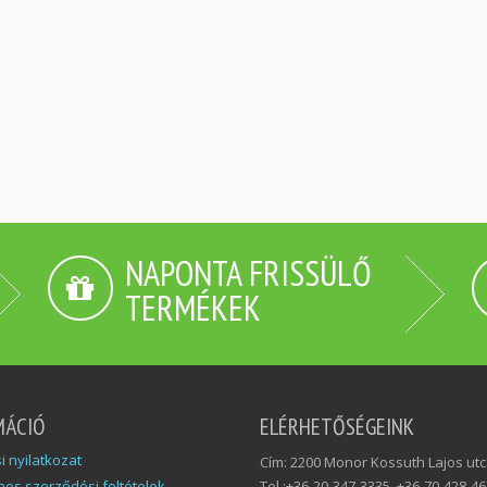
NAPONTA FRISSÜLŐ
TERMÉKEK
MÁCIÓ
ELÉRHETŐSÉGEINK
si nyilatkozat
Cím: 2200 Monor Kossuth Lajos utc
nos szerződési feltételek
Tel.:+36-20-347-3335, +36-70-428-4