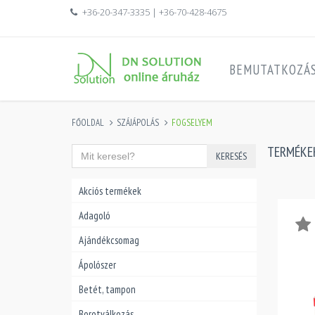
+36-20-347-3335 | +36-70-428-4675
BEMUTATKOZÁ
FŐOLDAL
SZÁJÁPOLÁS
FOGSELYEM
TERMÉKE
KERESÉS
Akciós termékek
Adagoló
Ajándékcsomag
Ápolószer
Betét, tampon
Borotválkozás