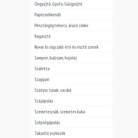
Öngyújtó, Gyufa, Gázgyújtó
Papírzsebkendő
Pénztárgéptekercs, árazó cimke
Ragasztó
Rovar és rágcsáló-írtó és-risztó szerek
Sampon, balzsam, hajolaj
Szalvéta
Szappan
Szatyor, tasak, zacskó
Szájápolás
Szemeteszsák, szemetes kuka
Szépségápolás
Takarító eszközök