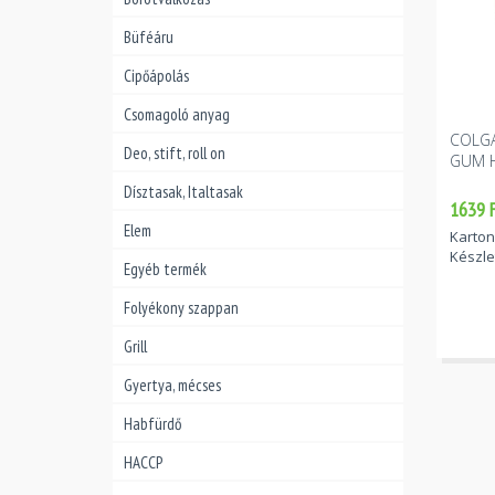
Büféáru
Cipőápolás
Csomagoló anyag
COLGA
Deo, stift, roll on
GUM 
Dísztasak, Italtasak
1639 F
Elem
Karton
Készle
Egyéb termék
Folyékony szappan
Grill
Gyertya, mécses
Habfürdő
HACCP