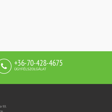
+36-70-428-4675
ÜGYFÉLSZOLGÁLAT
a 93.
675