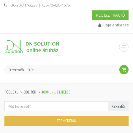
+36-20-347-3335 | +36-70-428-4675
REGISZTRÁCIÓ
Bejelentkezés
0 termék
0 Ft
FŐOLDAL
ÖBLÍTŐK
400ML - 1,2 LITERES
KERESÉS
TERMÉKEINK