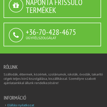
NAPONTA FRISSÜLŐ
TERMÉKEK
+36-70-428-4675
ÜGYFÉLSZOLGÁLAT
RÓLUNK
Szállodák, éttermek, közértek, szoláriumok, iskolák, óvodák, takarító
cégek teljes körű kiszolgálása, kiszállítással. Személyre szabott
ajánlatainkkal állunk rendelkezésére!
INFORMÁCIÓ
Elállási nyilatkozat