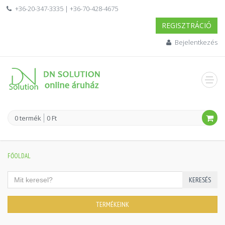
+36-20-347-3335 | +36-70-428-4675
REGISZTRÁCIÓ
Bejelentkezés
0 termék
0 Ft
FŐOLDAL
KERESÉS
TERMÉKEINK