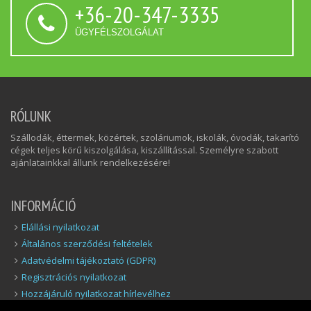
+36-20-347-3335
ÜGYFÉLSZOLGÁLAT
RÓLUNK
Szállodák, éttermek, közértek, szoláriumok, iskolák, óvodák, takarító
cégek teljes körű kiszolgálása, kiszállítással. Személyre szabott
ajánlatainkkal állunk rendelkezésére!
INFORMÁCIÓ
Elállási nyilatkozat
Általános szerződési feltételek
Adatvédelmi tájékoztató (GDPR)
Regisztrációs nyilatkozat
Hozzájáruló nyilatkozat hírlevélhez
Elállás a szerződéstől