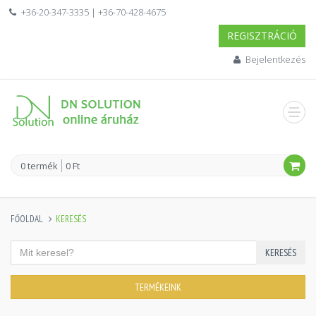
+36-20-347-3335 | +36-70-428-4675
REGISZTRÁCIÓ
Bejelentkezés
0 termék
0 Ft
FŐOLDAL
KERESÉS
KERESÉS
TERMÉKEINK