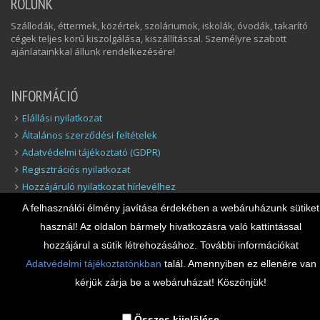
RÓLUNK
Szállodák, éttermek, közértek, szoláriumok, iskolák, óvodák, takarító
cégek teljes körű kiszolgálása, kiszállítással. Személyre szabott
ajánlatainkkal állunk rendelkezésére!
INFORMÁCIÓ
Elállási nyilatkozat
Általános szerződési feltételek
Adatvédelmi tájékoztató (GDPR)
Regisztrációs nyilatkozat
Hozzájáruló nyilatkozat hírlevélhez
Elállás a szerződéstől
A felhasználói élmény javítása érdekében a webáruházunk sütiket
Felelősség Korlátozása
használ! Az oldalon bármely hivatkozásra való kattintással
Biztonsági adatlapok
hozzájárul a sütik létrehozásához. További információkat
Adatvédelmi tájékoztatónkban
talál. Amennyiben ez ellenére van
ELÉRHETŐSÉGEINK
kérjük zárja be a webáruházat! Köszönjük!
Cím: 2200 Monor Kossuth Lajos utca 93.
Tel.:+36-20-347-3335, +36-70-428-4675
Összes kijelölése