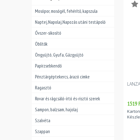
Mosópor, mosógél, fehérítő, kapszula
Naptej,Napolaj,Napozás utáni testápoló
Óvszer-sikosító
Öblítők
Öngyújtó, Gyufa, Gázgyújtó
Papírzsebkendő
Pénztárgéptekercs, árazó cimke
LANZA
Ragasztó
Rovar és rágcsáló-írtó és-risztó szerek
1519 F
Sampon, balzsam, hajolaj
Karton
Készle
Szalvéta
Szappan