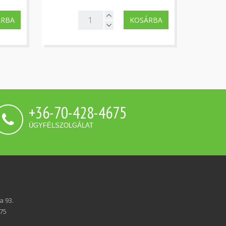
ÁRBA
KOSÁRBA
+36-70-428-4675
ÜGYFÉLSZOLGÁLAT
a 93.
675