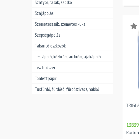
Szatyor, tasak, zacskó
Szájápolás
Szemeteszsák, szemetes kuka
Szépségápolás
Takarító eszközök
Testápoló, kézkrém, arckrém, ajakápoló
Tisztítószer
Toalettpapír
Tusfürdő, fürdősó, fürdőszivacs, habkő
TRIGL
13839 
Karton