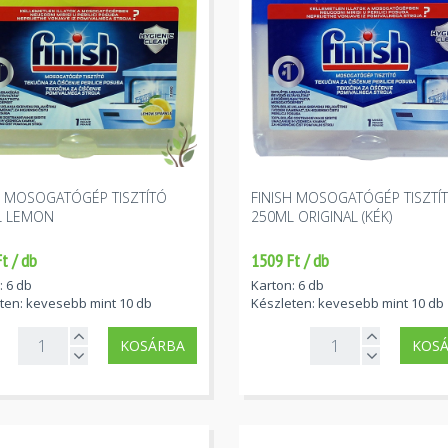
H MOSOGATÓGÉP TISZTÍTÓ
FINISH MOSOGATÓGÉP TISZTÍ
L LEMON
250ML ORIGINAL (KÉK)
t / db
1509 Ft / db
: 6 db
Karton: 6 db
ten: kevesebb mint 10 db
Készleten: kevesebb mint 10 db
KOSÁRBA
KOS