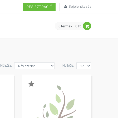
Bejelentkezés
REGISZTRÁCIÓ
0 termék
0 Ft
ENDEZÉS:
MUTASS: