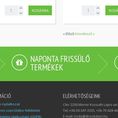
KOSÁRBA
KOS
« Előző
Következő »
NAPONTA FRISSÜLŐ
TERMÉKEK
MÁCIÓ
ELÉRHETŐSÉGEINK
si nyilatkozat
Cím: 2200 Monor Kossuth Lajos utc
nos szerződési feltételek
Tel.:+36-20-347-3335, +36-70-428-4
E-mail: iroda@dnsolution.hu
édelmi tájékoztató (GDPR)