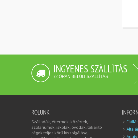
INGYENES SZÁLLÍTÁS
72 ÓRÁN BELÜLI SZÁLLÍTÁS
RÓLUNK
INFOR
Szállodák, éttermek, közértek,
Elállá
szoláriumok, iskolák, óvodák, takarító
Általá
cégek teljes körű kiszolgálása,
Adatv