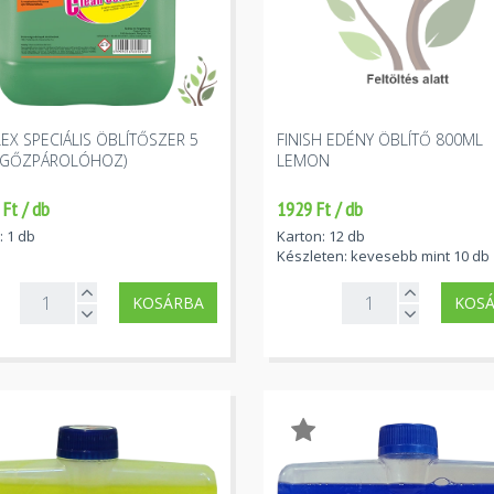
EX SPECIÁLIS ÖBLÍTŐSZER 5
FINISH EDÉNY ÖBLÍTŐ 800ML
 (GŐZPÁROLÓHOZ)
LEMON
Ft / db
1929 Ft / db
: 1 db
Karton: 12 db
Készleten: kevesebb mint 10 db
KOSÁRBA
KOS