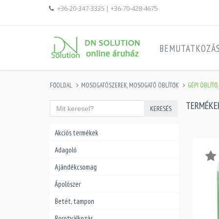
+36-20-347-3335 | +36-70-428-4675
BEMUTATKOZÁ
FŐOLDAL
MOSOGATÓSZEREK, MOSOGATÓ ÖBLÍTŐK
GÉPI ÖBLÍTŐ,
TERMÉKE
KERESÉS
Akciós termékek
Adagoló
Ajándékcsomag
Ápolószer
Betét, tampon
Borotválkozás