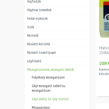
Hajfesték
Higéniai termékek
Irodai eszközök
Izzók
Kéztörlő
Közületi kéztörlő
FINIS
Közületi toalettpapír
250M
Légfrissítő
1509 F
Mosogatószerek, mosogató öblítők
Karton
Készle
Folyékony mosogatószer
Gépi mosogató tabletta,-
mosogatószer
Gépi öblítő, Só, Gép tisztító
Mosogatópor