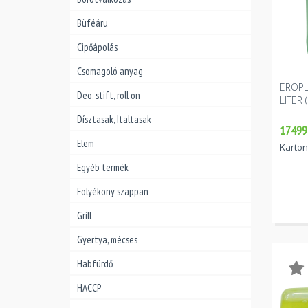
Büféáru
Cipőápolás
Csomagoló anyag
EROPL
Deo, stift, roll on
LITER
Dísztasak, Italtasak
17499 
Elem
Karton
Egyéb termék
Folyékony szappan
Grill
Gyertya, mécses
Habfürdő
HACCP