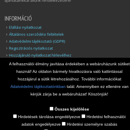
ajánlatainkkal állunk rendelkezésére!
INFORMÁCIÓ
Elállási nyilatkozat
Általános szerződési feltételek
Adatvédelmi tájékoztató (GDPR)
Regisztrációs nyilatkozat
Hozzájáruló nyilatkozat hírlevélhez
Elállás a szerződéstől
A felhasználói élmény javítása érdekében a webáruházunk sütiket
Felelősség Korlátozása
használ! Az oldalon bármely hivatkozásra való kattintással
Biztonsági adatlapok
hozzájárul a sütik létrehozásához. További információkat
Adatvédelmi tájékoztatónkban
talál. Amennyiben ez ellenére van
ELÉRHETŐSÉGEINK
kérjük zárja be a webáruházat! Köszönjük!
Cím: 2200 Monor Kossuth Lajos utca 93.
Tel.:+36-20-347-3335, +36-70-428-4675
Összes kijelölése
E-mail: iroda@dnsolution.hu
Hirdetések tárolása engedélyezve
Hirdetési felhasználói
Nyitvatartás: H-P 09:00-tól 15:00-ig
adatok engedélyezve
Hirdetési személyre szabás