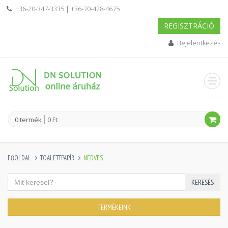
+36-20-347-3335 | +36-70-428-4675
REGISZTRÁCIÓ
Bejelentkezés
0 termék
0 Ft
FŐOLDAL
TOALETTPAPÍR
NEDVES
KERESÉS
TERMÉKEINK