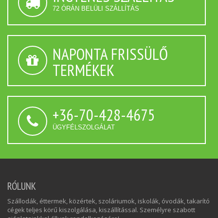
72 ÓRÁN BELÜLI SZÁLLÍTÁS
NAPONTA FRISSÜLŐ
TERMÉKEK
+36-70-428-4675
ÜGYFÉLSZOLGÁLAT
RÓLUNK
Szállodák, éttermek, közértek, szoláriumok, iskolák, óvodák, takarító
cégek teljes körű kiszolgálása, kiszállítással. Személyre szabott